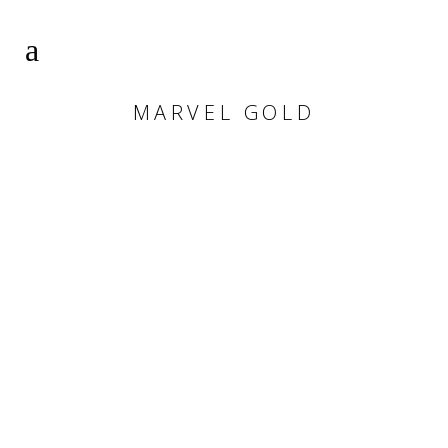
MARVEL GOLD
MARVEL
GOLD
Brillo y pureza en un
solo Techlam.
Esta espectacular pieza aterrizará en tu
cocina como un monumento. Su brillo